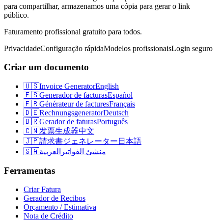
para compartilhar, armazenamos uma cópia para gerar o link
público.
Faturamento profissional gratuito para todos.
Privacidade
Configuração rápida
Modelos profissionais
Login seguro
Criar um documento
🇺🇸
Invoice Generator
English
🇪🇸
Generador de facturas
Español
🇫🇷
Générateur de factures
Français
🇩🇪
Rechnungsgenerator
Deutsch
🇧🇷
Gerador de faturas
Português
🇨🇳
发票生成器
中文
🇯🇵
請求書ジェネレーター
日本語
🇸🇦
العربية
منشئ الفواتير
Ferramentas
Criar Fatura
Gerador de Recibos
Orçamento / Estimativa
Nota de Crédito