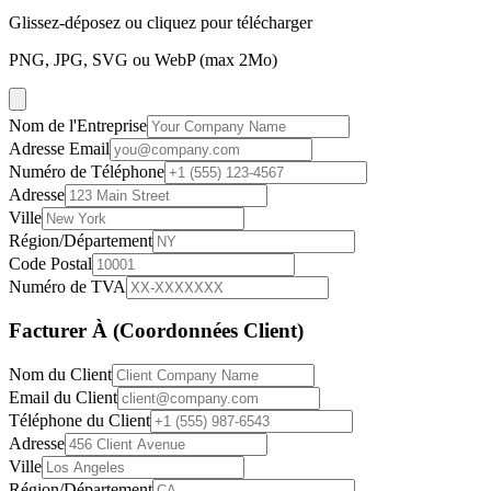
Glissez-déposez ou cliquez pour télécharger
PNG, JPG, SVG ou WebP (max 2Mo)
Nom de l'Entreprise
Adresse Email
Numéro de Téléphone
Adresse
Ville
Région/Département
Code Postal
Numéro de TVA
Facturer À (Coordonnées Client)
Nom du Client
Email du Client
Téléphone du Client
Adresse
Ville
Région/Département