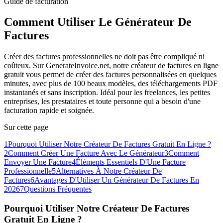
Guide de facturation
Comment Utiliser Le Générateur De
Factures
Créer des factures professionnelles ne doit pas être compliqué ni
coûteux. Sur GenerateInvoice.net, notre créateur de factures en ligne
gratuit vous permet de créer des factures personnalisées en quelques
minutes, avec plus de 100 beaux modèles, des téléchargements PDF
instantanés et sans inscription. Idéal pour les freelances, les petites
entreprises, les prestataires et toute personne qui a besoin d'une
facturation rapide et soignée.
Sur cette page
1
Pourquoi Utiliser Notre Créateur De Factures Gratuit En Ligne ?
2
Comment Créer Une Facture Avec Le Générateur
3
Comment
Envoyer Une Facture
4
Éléments Essentiels D'Une Facture
Professionnelle
5
Alternatives À Notre Créateur De
Factures
6
Avantages D'Utiliser Un Générateur De Factures En
2026
7
Questions Fréquentes
Pourquoi Utiliser Notre Créateur De Factures
Gratuit En Ligne ?