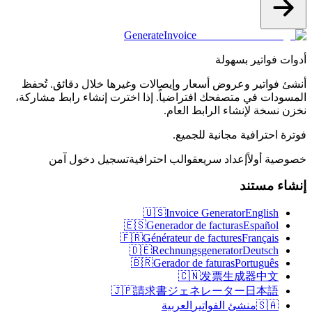
Generate
Invoice
أدوات فواتير بسهولة
أنشئ فواتير وعروض أسعار وإيصالات وغيرها خلال دقائق. تُحفظ
المسودات في متصفحك افتراضياً. إذا اخترت إنشاء رابط مشاركة،
نخزن نسخة لإنشاء الرابط العام.
فوترة احترافية مجانية للجميع.
خصوصية أولاً
إعداد سريع
قوالب احترافية
تسجيل دخول آمن
إنشاء مستند
🇺🇸
Invoice Generator
English
🇪🇸
Generador de facturas
Español
🇫🇷
Générateur de factures
Français
🇩🇪
Rechnungsgenerator
Deutsch
🇧🇷
Gerador de faturas
Português
🇨🇳
发票生成器
中文
🇯🇵
請求書ジェネレーター
日本語
🇸🇦
منشئ الفواتير
العربية